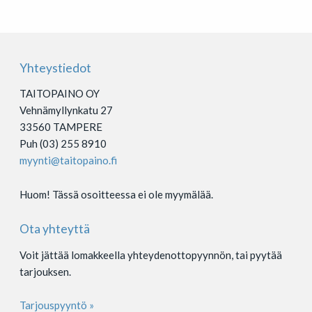
Yhteystiedot
TAITOPAINO OY
Vehnämyllynkatu 27
33560 TAMPERE
Puh (03) 255 8910
myynti@taitopaino.fi
Huom! Tässä osoitteessa ei ole myymälää.
Ota yhteyttä
Voit jättää lomakkeella yhteydenottopyynnön, tai pyytää
tarjouksen.
Tarjouspyyntö »