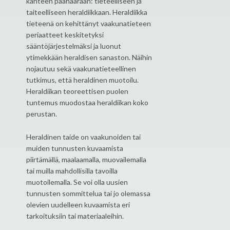
kahteen päähaaraan: tieteelliseen ja
taiteelliseen heraldiikkaan. Heraldiikka
tieteenä on kehittänyt vaakunatieteen
periaatteet keskitetyksi
sääntöjärjestelmäksi ja luonut
ytimekkään heraldisen sanaston. Näihin
nojautuu sekä vaakunatieteellinen
tutkimus, että heraldinen muotoilu.
Heraldiikan teoreettisen puolen
tuntemus muodostaa heraldiikan koko
perustan.
Heraldinen taide on vaakunoiden tai
muiden tunnusten kuvaamista
piirtämällä, maalaamalla, muovailemalla
tai muilla mahdollisilla tavoilla
muotoilemalla. Se voi olla uusien
tunnusten sommittelua tai jo olemassa
olevien uudelleen kuvaamista eri
tarkoituksiin tai materiaaleihin.