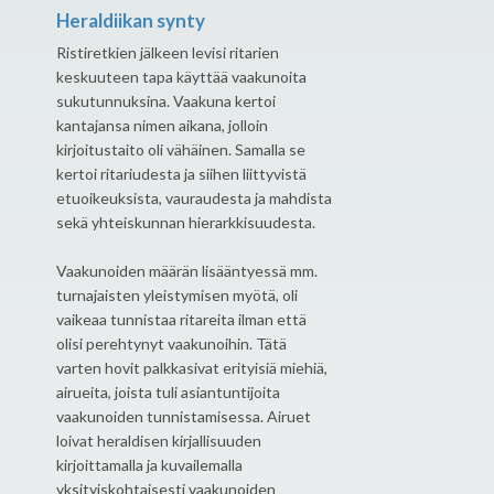
Heraldiikan synty
Ristiretkien jälkeen levisi ritarien
keskuuteen tapa käyttää vaakunoita
sukutunnuksina. Vaakuna kertoi
kantajansa nimen aikana, jolloin
kirjoitustaito oli vähäinen. Samalla se
kertoi ritariudesta ja siihen liittyvistä
etuoikeuksista, vauraudesta ja mahdista
sekä yhteiskunnan hierarkkisuudesta.
Vaakunoiden määrän lisääntyessä mm.
turnajaisten yleistymisen myötä, oli
vaikeaa tunnistaa ritareita ilman että
olisi perehtynyt vaakunoihin. Tätä
varten hovit palkkasivat erityisiä miehiä,
airueita, joista tuli asiantuntijoita
vaakunoiden tunnistamisessa. Airuet
loivat heraldisen kirjallisuuden
kirjoittamalla ja kuvailemalla
yksityiskohtaisesti vaakunoiden