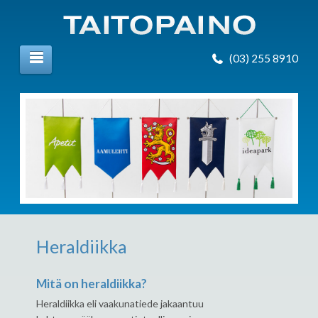
(03) 255 8910
Heraldiikka
Mitä on heraldiikka?
Heraldiikka eli vaakunatiede jakaantuu