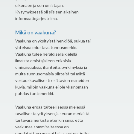
ulkonäön ja sen omistajan.
Kysymyksessä oli siis sen aikainen
informaatiojärjestelmä.
Mikä on vaakuna?
Vaakuna on yksityistä henkilöä, sukua tai
yhteisöä edustava tunnusmerkki.
Vaakuna tulee heraldisella kielellä
ilmaista omistajalleen erikoisia
ominaisuuksia, ihanteita, pyrkimyksiä ja
muita tunnusomaisia piirteitä tai miitä
vertauskuvallisesti esittävien esineiden
kuvia, milloin vaakuna ei ole yksinomaan
puhdas tuntomerkki.
Vaakuna eroaa taiteellisessa mielessä
tavallisesta yrityksen ja seuran merkistä
tai tavaramerkistä etenkin siinä, että
vaakunaa sommiteltaessa on
noudatettava määrättyjä sääntöjä, jotka