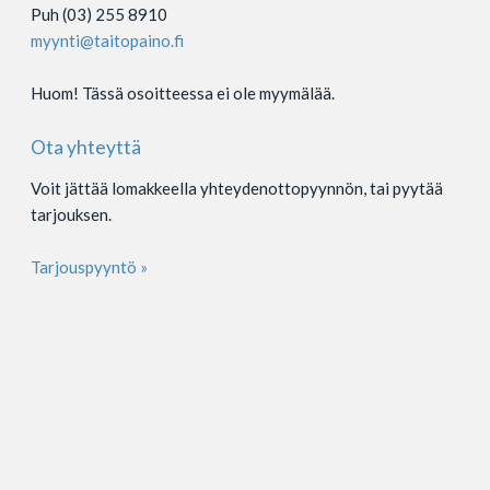
Puh (03) 255 8910
myynti@taitopaino.fi
Huom! Tässä osoitteessa ei ole myymälää.
Ota yhteyttä
Voit jättää lomakkeella yhteydenottopyynnön, tai pyytää
tarjouksen.
Tarjouspyyntö »